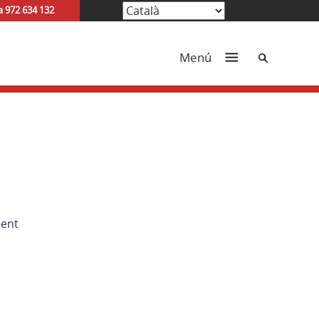
a 972 634 132
Cerca
Menú
ment