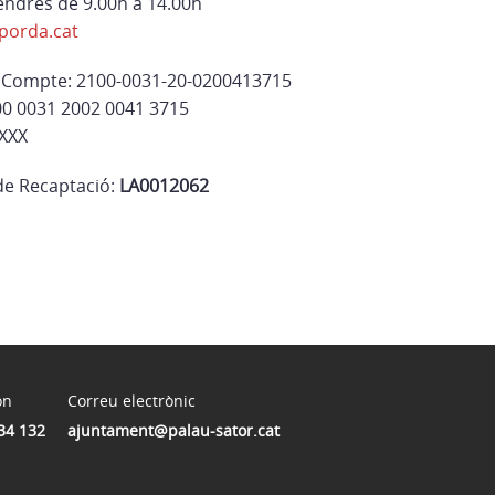
vendres de 9.00h a 14.00h
porda.cat
 Compte: 2100-0031-20-0200413715
00 0031 2002 0041 3715
XXX
 de Recaptació:
LA0012062
on
Correu electrònic
34 132
ajuntament@palau-sator.cat