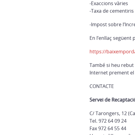
-Exaccions vàries
-Taxa de cementiris
-Impost sobre l’Inc
En l’enllaç següent
https://baixempord
També si heu rebut 
Internet prement el 
CONTACTE
Servei de Recaptaci
C/ Tarongers, 12 (C
Tel. 972 64 09 24
Fax 972 64 55 44