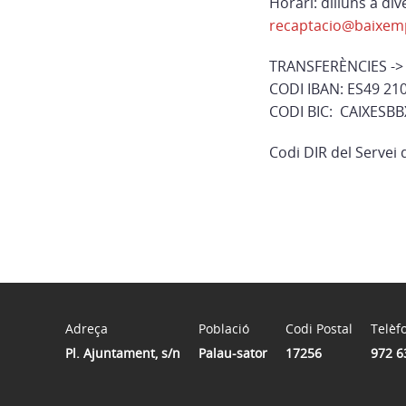
Horari: dilluns a di
recaptacio@baixem
TRANSFERÈNCIES ->
CODI IBAN:
ES49 21
CODI BIC:
CAIXESBB
Codi DIR del Servei
Adreça
Població
Codi Postal
Telèf
Pl. Ajuntament, s/n
Palau-sator
17256
972 6