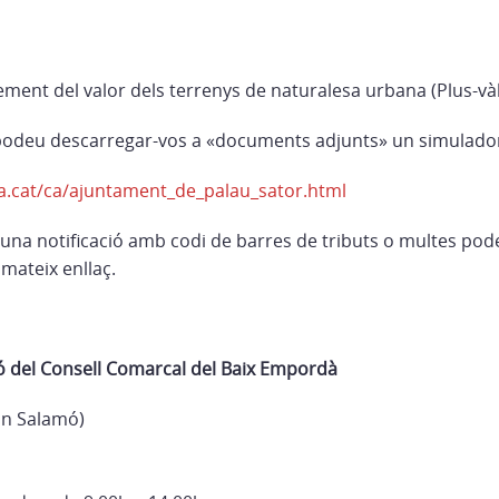
rement del valor dels terrenys de naturalesa urbana (Plus-và
 podeu descarregar-vos a «documents adjunts» un simulador
a.cat/ca/ajuntament_de_palau_sator.html
una notificació amb codi de barres de tributs o multes podeu
mateix enllaç.
ó del Consell Comarcal del Baix Empordà
an Salamó)