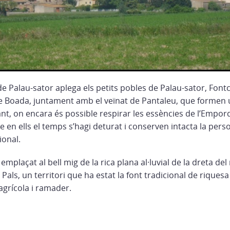
e Palau-sator aplega els petits pobles de Palau-sator, Fontcl
de Boada, juntament amb el veïnat de Pantaleu, que formen
ant, on encara és possible respirar les essències de l’Empo
 en ells el temps s’hagi deturat i conserven intacta la perso
ional.
emplaçat al bell mig de la rica plana al·luvial de la dreta del
 Pals, un territori que ha estat la font tradicional de riques
agrícola i ramader.