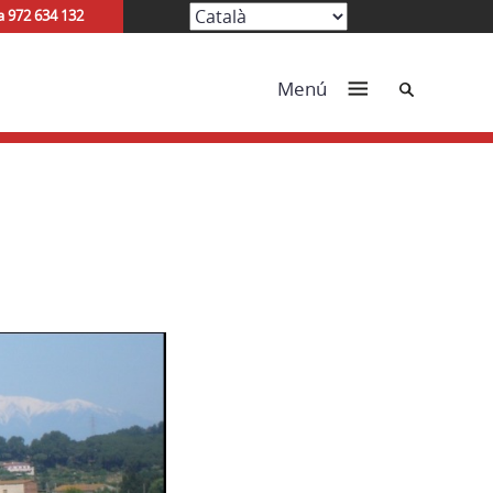
a 972 634 132
Cerca
Menú